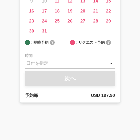
9
10
11
12
13
14
15
の
16
17
18
19
20
21
22
ご
予
23
24
25
26
27
28
29
約
に
30
31
つ
い
: 即時予約
?
: リクエスト予約
?
て
時間
空港
送
迎：
空港
次へ
から
宿泊
先へ
予約毎
USD 197.90
の送
迎
空港
送
迎：
宿泊