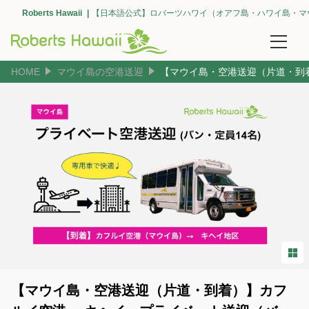
Roberts Hawaii
【日本語公式】ロバーツハワイ（オアフ島・ハワイ島・マ
HOME
マウイ島の空港送迎
【マウイ島・空港送迎（片道・到
予約確認
団体予約
空港送迎
【オアフ島】空港送迎（ホノルル・全て）
【オアフ島】エリアで選ぶ（ワイキキ）
【オアフ島】エリアで選ぶ（コオリナ・カポレイ）
【オアフ島】エリアで選ぶ（カハラ）
【マウイ島・空港送迎（片道・到着）】カフ
【オアフ島】ホノルル クルーズ ターミナル（空港間・ワイキキ間）の送迎