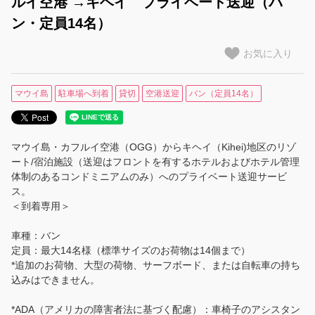
ルイ空港 →キヘイ プライベート送迎（バ
ン・定員14名）
【ハワイ島】空港送迎
お気に入り
【マウイ島】空港送迎
マウイ島
駐車場へ到着
貸切
空港送迎
バン（定員14名）
【カウアイ島】空港送迎
観光・ツアー
マウイ島・カフルイ空港（OGG）からキヘイ（Kihei)地区のリゾ
観光・ツアー・アクティビティ
ート/宿泊施設（送迎はフロントを有するホテルおよびホテル管理
体制のあるコンドミニアムのみ）へのプライベート送迎サービ
ハナウマ湾ツアー（シャトル＋入場券）
ス。
＜到着専用＞
ルアウ特集
車種：バン
定員：最大14名様（標準サイズのお荷物は14個まで）
家族旅行におすすめ
*追加のお荷物、大型の荷物、サーフボード、または自転車の持ち
込みはできません。
リピーターにおすすめ
*ADA（アメリカの障害者法に基づく配慮）：車椅子のアシスタン