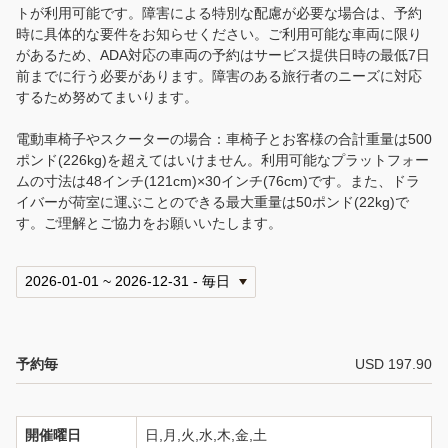
ご案内
トが利用可能です。障害による特別な配慮が必要な場合は、予約
時に具体的な要件をお知らせください。ご利用可能な車両に限り
会社案内
があるため、ADA対応の車両の予約はサービス提供日時の最低7日
前までに行う必要があります。障害のある旅行者のニーズに対応
するため努めてまいります。
トラベル・エージェントの皆様へ
電動車椅子やスクーターの場合：車椅子とお客様の合計重量は500
ホノルル空港ご到着時のご案内
ポンド(226kg)を超えてはいけません。利用可能なプラットフォー
ムの寸法は48インチ(121cm)×30インチ(76cm)です。また、ドラ
よくあるお問い合わせ
イバーが荷室に運ぶことのできる最大重量は50ポンド(22kg)で
す。ご理解とご協力をお願いいたします。
利用規約
プライバシー・ポリシー
English
予約毎
USD 197.90
言語
日本語
開催曜日
日,月,火,水,木,金,土