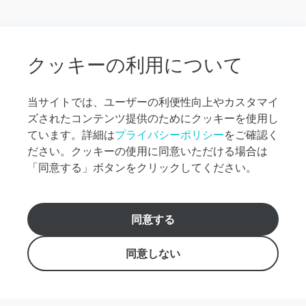
先か
ら空
港へ
の送
迎
クッキーの利用について
オ
プ
当サイトでは、ユーザーの利便性向上やカスタマイ
シ
ズされたコンテンツ提供のためにクッキーを使用し
ョ
ナ
ています。詳細は
プライバシーポリシー
をご確認く
ル
ださい。クッキーの使用に同意いただける場合は
ツ
「同意する」ボタンをクリックしてください。
ア
ー
に
つ
アロハ！👋私はバーチャルアシスタントで
同意する
い
す。 ご予約やご質問はこちらからどうぞ！
【日本語窓口: +1(808) 954-8637 】【英語窓口: +1(808)
て
439-8800 】
同意しない
そ
の
info@robertshawaii.com
他
の
Roberts Hawaii, Inc. 438 Hobron Lane, Suite 500