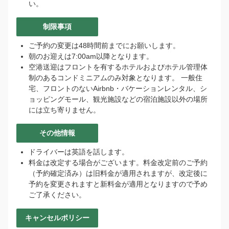
ア
い。
ロ
ハ！
制限事項
👋
私
ご予約の変更は48時間前までにお願いします。
は
朝のお迎えは7:00am以降となります。
バ
空港送迎はフロントを有するホテルおよびホテル管理体
ー
制のあるコンドミニアムのみ対象となります。 一般住
チ
宅、フロントのないAirbnb・バケーションレンタル、シ
ャ
ョッピングモール、観光施設などの宿泊施設以外の場所
ル
には立ち寄りません。
ア
シ
その他情報
ス
ドライバーは英語を話します。
タ
料金は改定する場合がございます。料金改定前のご予約
ン
（予約確定済み）は旧料金が適用されますが、改定後に
ト
予約を変更されますと新料金が適用となりますので予め
で
ご了承ください。
す。
ご
予
キャンセルポリシー
約