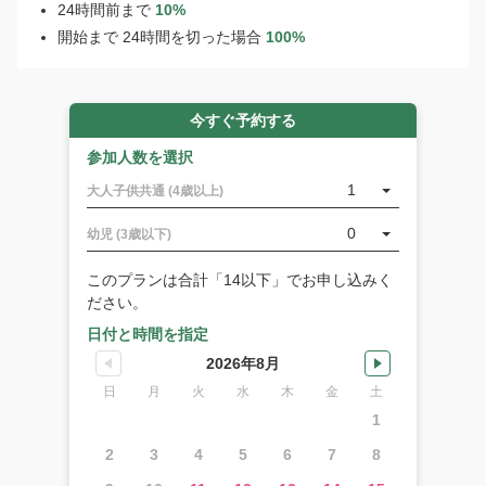
24時間前まで
10%
や
開始まで 24時間を切った場合
100%
ご
質
問
は
今すぐ予約する
こ
ち
参加人数を選択
ら
1
大人子供共通 (4歳以上)
か
ら
0
幼児 (3歳以下)
ど
う
このプランは合計「14以下」でお申し込みく
ぞ！
ださい。
日付と時間を指定
ハ
ナ
2026年8月
ウ
日
月
火
水
木
金
土
マ
1
湾
ツ
2
3
4
5
6
7
8
ア
ー