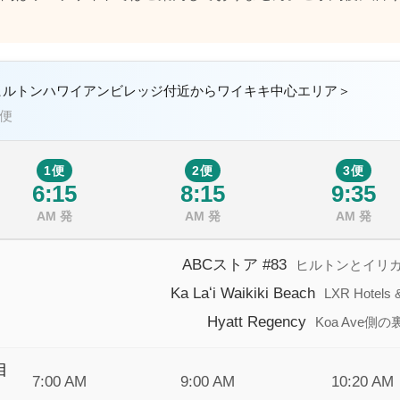
ヒルトンハワイアンビレッジ付近からワイキキ中心エリア＞
4便
1便
2便
3便
6:15
8:15
9:35
AM 発
AM 発
AM 発
ABCストア #83
ヒルトンとイリ
Ka Laʻi Waikiki Beach
LXR Hotels 
Hyatt Regency
Koa Ave側の
目
7:00 AM
9:00 AM
10:20 AM