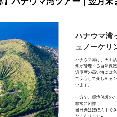
🉐】ハナウマ湾ツアー｜翌月末
ハナウマ湾
ュノーケリ
ハナウマ湾は、火山活
州が管理する自然保護
透明度の高い海には色
で安心して楽しめるシ
います。
一方で、環境保護のた
非常に困難。
当日券はほぼ入手でき
なくありません