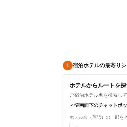
現地で並ばず、到着後すぐビーチへ。
🌱 ゼロエミッション電動バス
環境にやさしく、車内も広々で快適。
🧑‍💼 現地にロバーツハワイスタッフ常駐
初めてでも安心のサポート体制。
「移動」「予約」「入場」の不安をすべて解消した、
1
宿泊ホテルの最寄りシ
ホテルからルートを探
ご宿泊ホテル名を検索し
＜💡画面下のチャットボ
ホテル名（英語）の一部を入