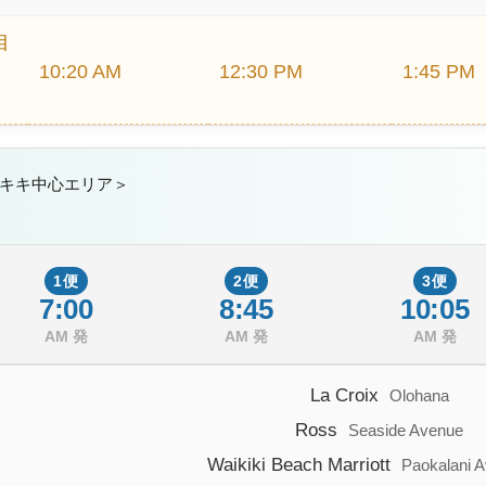
目
10:20 AM
12:30 PM
1:45 PM
キキ中心エリア＞
1便
2便
3便
7:00
8:45
10:05
AM 発
AM 発
AM 発
La Croix
Olohana
Ross
Seaside Avenue
Waikiki Beach Marriott
Paokalani