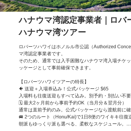
ハナウマ湾認定事業者｜ロバ
ハナウマ湾ツアー
ロバーツハワイはホノルル市公認（Authorized Conces
マ湾認定事業者です。
そのため、通常では入手困難なハナウマ湾入場チケッ
ッケージとして事前確保できます。
【ロバーツハワイツアーの特長】
🐠 送迎＋入場券込み！公式パッケージ $65
入場料も往復送迎もすべて込み。別予約・別払い不要
🗓️ 最大2ヶ月前から事前予約OK（当月分＆翌月分）
通常は直前予約のみ。公式パッケージなら渡航前に確
🚐 2つのルート（Honu/Kai)で1日8便のワイキキ往復
朝派もゆっくり派も選べる、柔軟なスケジュール。
🎬 環境保護ビデオを車内で事前視聴