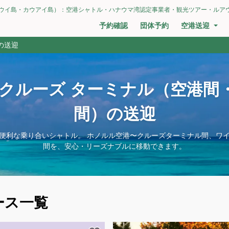
ウイ島・カウアイ島）：空港シャトル・ハナウマ湾認定事業者・観光ツアー・ルア
予約確認
団体予約
空港送迎
の送迎
 クルーズ ターミナル（空港間
間）の送迎
便利な乗り合いシャトル。 ホノルル空港〜クルーズターミナル間、ワ
間を、安心・リーズナブルに移動できます。
ース一覧