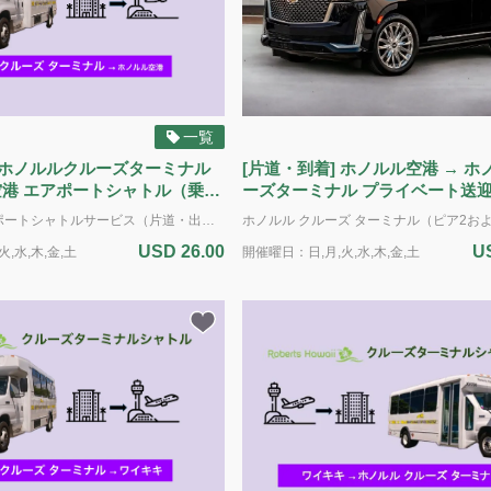
一覧
] ホノルルクルーズターミナル
[片道・到着] ホノルル空港 → 
ル（乗り
ーズターミナル プライベート送迎
乗り合いのエアポートシャトルサービス（片道・出発）：ホノルルクルーズターミナル（ピア2およびアロハタワー周辺のピア10・11）からダニエル・ケイ・イノウエ国際空港へお送りします。 標準サイズのお荷物2個と手荷物1個までは追加料金なしに積載いただけます（ゴルフバッグは標準サイズの荷物とみなします） *ADA（アメリカの障害者法に基づく配慮）：車椅子のアシスタントが利用可能です。障害による特別な配慮が必要な場合は、予約時に具体的な要件をお知らせください。ご利用可能な車両に限りがあるため、ADA対応の車両の予約はサービス提供日時の最低7日前までに行う必要があります。障害のある旅行者のニーズに対応するため努めてまいります。 電動車椅子やスクーターの場合：車椅子とお客様の合計重量は500ポンド(226kg)を超えてはいけません。利用可能なプラットフォームの寸法は48インチ(121cm)×30インチ(76cm)です。また、ドライバーが荷室に運ぶことのできる最大重量は50ポンド(22kg)です。ご理解とご協力をお願いいたします。
USD 26.00
U
,水,木,金,土
開催曜日：日,月,火,水,木,金,土