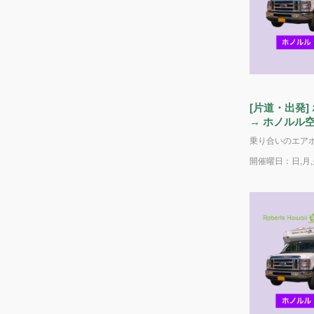
[片道・出発
→ ホノルル空港 エアポートシャト
合い）
開催曜日：日,月,火