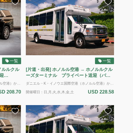
一覧
一覧
ホノルルクル
[片道・出発] ホノルル空港 → ホノルルクル
迎
ーズターミナル プライベート送迎（バ
ン・定員14名）
ダニエル・K・イノウエ国際空港（ホノルル空港）からホノルル クルーズ ターミナル（ピア2およびアロハタワー周辺のピア10・11）へのプライベート送迎サービス（片道）。 到着専用 車種：SUV（専用車） 定員：最大5名様（標準サイズの荷物6個まで） *追加のバッグ、大型の荷物、サーフボード、または自転車の持ち込みはできません。
ダニエル・K・イノウエ国際空港（ホノルル空港）からホノルルクルーズターミナル（ピア2およびアロハタワー周辺のピア10・11）へのプライベート送迎サービス。 到着専用 車種： バン 定員： 最大14名様（標準サイズの荷物14個まで） *追加のバッグ、大型の荷物、サーフボード、または自転車の持ち込みはできません。 *ADA（アメリカの障害者法に基づく配慮）：車椅子のアシスタントが利用可能です。障害による特別な配慮が必要な場合は、予約時に具体的な要件をお知らせください。ご利用可能な車両に限りがあるため、ADA対応の車両の予約はサービス提供日時の最低7日前までに行う必要があります。障害のある旅行者のニーズに対応するため努めてまいります。 電動車椅子やスクーターの場合：車椅子とお客様の合計重量は500ポンド(226kg)を超えてはいけません。利用可能なプラットフォームの寸法は48インチ(121cm)×30インチ(76cm)です。また、ドライバーが荷室に運ぶことのできる最大重量は50ポンド(22kg)です。ご理解とご協力をお願いいたします。
SD 208.70
USD 228.58
開催曜日：日,月,火,水,木,金,土