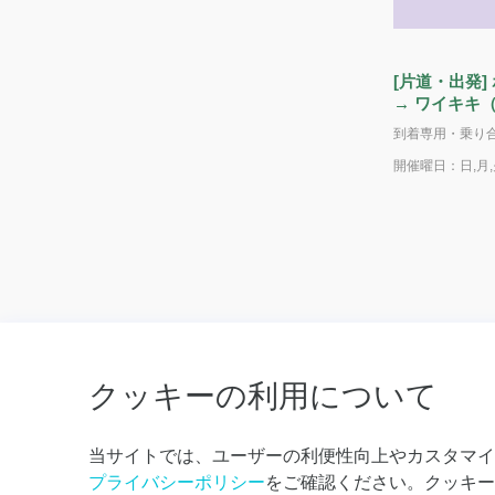
[片道・出発]
→ ワイキキ
開催曜日：日,月,火
クッキーの利用について
当サイトでは、ユーザーの利便性向上やカスタマイ
【日本語窓口: +1(808) 954-8637 】【英語窓口: +1(808) 439-
】
プライバシーポリシー
をご確認ください。クッキー