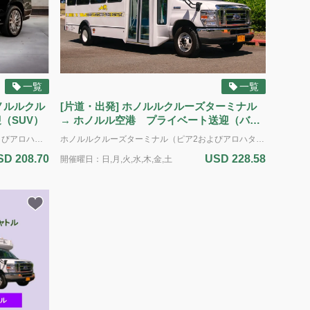
一覧
一覧
ホノルルクル
[片道・出発] ホノルルクルーズターミナル
（SUV）
→ ホノルル空港 プライベート送迎（バ
ン・定員14名）
ホノルル クルーズ ターミナル（ピア2およびアロハタワー周辺のピア10・11）からダニエル・K・イノウエ国際空港（ホノルル空港）へのプライベート送迎サービス（片道）。 到着専用 車種：SUV（専用車） 定員：最大5名様（標準サイズの荷物6個まで） *追加のバッグ、大型の荷物、サーフボード、または自転車の持ち込みはできません。
ホノルルクルーズターミナル（ピア2およびアロハタワー周辺のピア10・11）からダニエル・K・イノウエ国際空港（ホノルル空港）へのプライベート送迎サービス。 出発専用 車種： バン 定員： 最大14名様（標準サイズの荷物14個まで） *追加のバッグ、大型の荷物、サーフボード、または自転車の持ち込みはできません。 *ADA（アメリカの障害者法に基づく配慮）：車椅子のアシスタントが利用可能です。障害による特別な配慮が必要な場合は、予約時に具体的な要件をお知らせください。ご利用可能な車両に限りがあるため、ADA対応の車両の予約はサービス提供日時の最低7日前までに行う必要があります。障害のある旅行者のニーズに対応するため努めてまいります。 電動車椅子やスクーターの場合：車椅子とお客様の合計重量は500ポンド(226kg)を超えてはいけません。利用可能なプラットフォームの寸法は48インチ(121cm)×30インチ(76cm)です。また、ドライバーが荷室に運ぶことのできる最大重量は50ポンド(22kg)です。ご理解とご協力をお願いいたします。
SD 208.70
USD 228.58
開催曜日：日,月,火,水,木,金,土