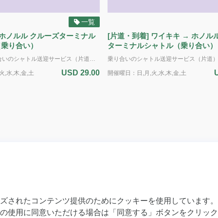
一覧
 ホノルル クルーズターミナル
[片道・到着] ワイキキ → ホノル
（乗り合い）
ターミナルシャトル（乗り合い）
到着専用・乗り合いのシャトル送迎サービス（片道）：ホノルル クルーズターミナル（ピア2およびアロハタワー周辺のピア10・11）からワイキキのリゾート/宿泊施設へお送りします。 標準サイズのお荷物2個と手荷物1個までは追加料金なしに積載いただけます（ゴルフバッグは標準サイズの荷物とみなします） *追加サービス 追加の荷物 / ゴルフクラブ - $10.00 サーフボード（6フィート(182cm)以下） 重い大型の箱（50ポンド(22kg)以上）および楽器 - $25.00 自転車（解体された状態） / ウィンドサーフィンボード - $40.00 *ADA（アメリカの障害者法に基づく配慮）：車椅子のアシスタントが利用可能です。障害による特別な配慮が必要な場合は、予約時に具体的な要件をお知らせください。ご利用可能な車両に限りがあるため、ADA対応の車両の予約はサービス提供日時の最低7日前までに行う必要があります。障害のある旅行者のニーズに対応するため努めてまいります。 電動車椅子やスクーターの場合：車椅子とお客様の合計重量は500ポンド(226kg)を超えてはいけません。利用可能なプラットフォームの寸法は48インチ(121cm)×30インチ(76cm)です。また、ドライバーが荷室に運ぶことのできる最大重量は50ポンド(22kg)です。ご理解とご協力をお願いいたします。
USD 29.00
,水,木,金,土
開催曜日：日,月,火,水,木,金,土
ズされたコンテンツ提供のためにクッキーを使用しています。
8800
Roberts Hawaii, Inc. 438 Hobron Lane, Suite 500 Hono
96815
の使用に同意いただける場合は「同意する」ボタンをクリック