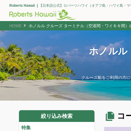
Roberts Hawaii
【日本語公式】ロバーツハワイ（オアフ島・ハワイ島・マ
HOME
ホノルル クルーズ ターミナル（空港間・ワイキキ間）
ホノルル
クルーズ船をご利用の方に
コ
絞り込み検索
特集