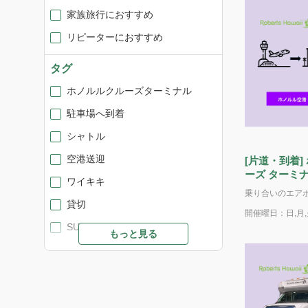
家族旅行におすすめ
リピーターにおすすめ
タグ
ホノルルクルーズターミナル
駐車場へ到着
シャトル
空港送迎
[片道・到着]
ーズ ターミ
ワイキキ
合い）
貸切
開催曜日：日,月,火
SUV
もっと見る
バン（定員14名）
出発