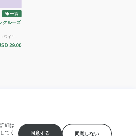
一覧
ル クルーズ
乗り合いのシャトル送迎サービス（片道）：ワイキキのリゾート/宿泊施設からホノルル クルーズ ターミナル（ピア2およびアロハタワー周辺のピア10・11）へお送りします。 到着専用 標準サイズのお荷物2個と手荷物1個までは追加料金なしに積載いただけます（ゴルフバッグは標準サイズの荷物とみなします） *追加サービス 追加の荷物 / ゴルフクラブ - $10.00 サーフボード（6フィート(182cm)以下） 重い大型の箱（50ポンド(22kg)以上）および楽器 - $25.00 自転車（解体された状態） / ウィンドサーフィンボード - $40.00 *ADA（アメリカの障害者法に基づく配慮）：車椅子のアシスタントが利用可能です。障害による特別な配慮が必要な場合は、予約時に具体的な要件をお知らせください。ご利用可能な車両に限りがあるため、ADA対応の車両の予約はサービス提供日時の最低7日前までに行う必要があります。障害のある旅行者のニーズに対応するため努めてまいります。 電動車椅子やスクーターの場合：車椅子とお客様の合計重量は500ポンド(226kg)を超えてはいけません。利用可能なプラットフォームの寸法は48インチ(121cm)×30インチ(76cm)です。また、ドライバーが荷室に運ぶことのできる最大重量は50ポンド(22kg)です。ご理解とご協力をお願いいたします。
USD 29.00
詳細は
lulu, Hawaii
特定商取引
してく
同意する
アロハ！👋私はバーチャルアシスタントで
同意しない