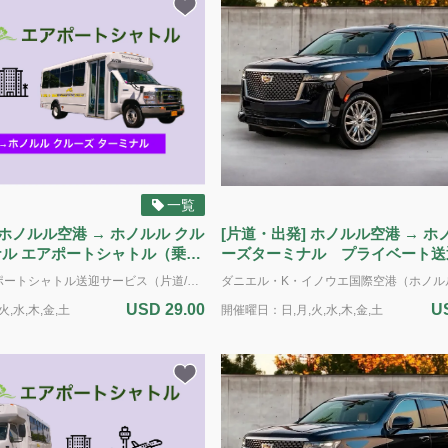
一覧
 ホノルル空港 → ホノルル クル
[片道・出発] ホノルル空港 → 
ナル エアポートシャトル（乗り
ーズターミナル プライベート送
（SUV）
乗り合いのエアポートシャトル送迎サービス（片道/到着）：ダニエル・ケイ・イノウエ国際空港（ホノルル空港）からホノルル クルーズ ターミナル（ピア2およびアロハタワー周辺のピア10・11） へお送りします。 標準サイズのお荷物2個と手荷物1個までは追加料金なしに積載いただけます（ゴルフバッグは標準サイズの荷物とみなします） *追加サービス 追加の荷物 / ゴルフクラブ - $10.00 サーフボード（6フィート(182cm)以下） 重い大型の箱（50ポンド(22kg)以上）および楽器 - $25.00 自転車（解体された状態） / ウィンドサーフィンボード - $40.00 *ADA（アメリカの障害者法に基づく配慮）：車椅子のアシスタントが利用可能です。障害による特別な配慮が必要な場合は、予約時に具体的な要件をお知らせください。ご利用可能な車両に限りがあるため、ADA対応の車両の予約はサービス提供日時の最低7日前までに行う必要があります。障害のある旅行者のニーズに対応するため努めてまいります。 電動車椅子やスクーターの場合：車椅子とお客様の合計重量は500ポンド(226kg)を超えてはいけません。利用可能なプラットフォームの寸法は48インチ(121cm)×30インチ(76cm)です。また、ドライバーが荷室に運ぶことのできる最大重量は50ポンド(22kg)です。ご理解とご協力をお願いいたします。
USD 29.00
U
,水,木,金,土
開催曜日：日,月,火,水,木,金,土