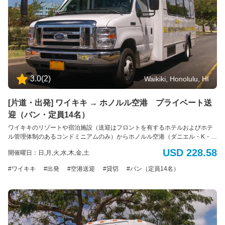
3.0
(
2
)
Waikiki, Honolulu, HI
[片道・出発] ワイキキ → ホノルル空港 プライベート送
迎（バン・定員14名）
ワイキキのリゾートや宿泊施設（送迎はフロントを有するホテルおよびホテ
ル管理体制のあるコンドミニアムのみ）からホノルル空港（ダニエル・K・イ
ノウエ国際空港）へのプライベート送迎サービス。 出発専用 車種： バン
USD 228.58
開催曜日：日,月,火,水,木,金,土
定員： 最大14名様（標準サイズの荷物14個まで） *追加のバッグ、大型の
荷物、サーフボード、または自転車の持ち込みはできません。 *ADA（アメ
ワイキキ
出発
空港送迎
貸切
バン（定員14名）
リカの障害者法に基づく配慮）：車椅子のアシスタントが利用可能です。障
害による特別な配慮が必要な場合は、予約時に具体的な要件をお知らせくだ
さい。ご利用可能な車両に限りがあるため、ADA対応の車両の予約はサービ
ス提供日時の最低7日前までに行う必要があります。障害のある旅行者のニー
ズに対応するため努めてまいります。 電動車椅子やスクーターの場合：車椅
子とお客様の合計重量は500ポンド(226kg)を超えてはいけません。利用可能