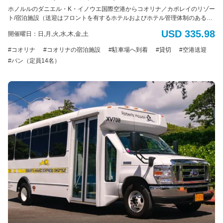
ホノルルのダニエル・K・イノウエ国際空港からコオリナ／カポレイのリゾー
ト/宿泊施設（送迎はフロントを有するホテルおよびホテル管理体制のあるコ
ンドミニアムのみ）へのプライベート送迎サービス。 到着専用 車種： バン
USD 335.98
開催曜日：日,月,火,水,木,金,土
定員： 最大14名様（標準サイズの荷物14個まで） *追加のバッグ、大型の
荷物、サーフボード、または自転車の持ち込みはできません。 *ADA（アメ
コオリナ
コオリナの宿泊施設
駐車場へ到着
貸切
空港送迎
リカの障害者法に基づく配慮）：車椅子のアシスタントが利用可能です。障
バン（定員14名）
害による特別な配慮が必要な場合は、予約時に具体的な要件をお知らせくだ
さい。ご利用可能な車両に限りがあるため、ADA対応の車両の予約はサービ
ス提供日時の最低7日前までに行う必要があります。障害のある旅行者のニー
ズに対応するため努めてまいります。 電動車椅子やスクーターの場合：車椅
子とお客様の合計重量は500ポンド(226kg)を超えてはいけません。利用可能
なプラットフォームの寸法は48インチ(121cm)×30インチ(76cm)です。ま
た、ドライバーが荷室に運ぶことのできる最大重量は50ポンド(22kg)です。
ご理解とご協力をお願いいたします。