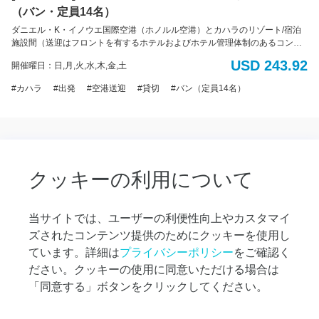
先へ
（バン・定員14名）
の送
ダニエル・K・イノウエ国際空港（ホノルル空港）とカハラのリゾート/宿泊
迎
施設間（送迎はフロントを有するホテルおよびホテル管理体制のあるコンド
ミニアムのみ）のプライベート送迎サービス。 出発専用 車種： バン 定
空港
USD 243.92
開催曜日：日,月,火,水,木,金,土
員： 最大14名様（標準サイズの荷物14個まで） *追加のバッグ、大型の荷
送
物、サーフボード、または自転車の持ち込みはできません。 *ADA（アメリ
迎：
カハラ
出発
空港送迎
貸切
バン（定員14名）
カの障害者法に基づく配慮）：車椅子のアシスタントが利用可能です。障害
宿泊
による特別な配慮が必要な場合は、予約時に具体的な要件をお知らせくださ
先か
い。ご利用可能な車両に限りがあるため、ADA対応の車両の予約はサービス
ら空
提供日時の最低7日前までに行う必要があります。障害のある旅行者のニーズ
港へ
に対応するため努めてまいります。 電動車椅子やスクーターの場合：車椅子
の送
とお客様の合計重量は500ポンド(226kg)を超えてはいけません。利用可能な
迎
プラットフォームの寸法は48インチ(121cm)×30インチ(76cm)です。また、
クッキーの利用について
ドライバーが荷室に運ぶことのできる最大重量は50ポンド(22kg)です。ご理
オ
解とご協力をお願いいたします。
プ
当サイトでは、ユーザーの利便性向上やカスタマイ
シ
ズされたコンテンツ提供のためにクッキーを使用し
ョ
ナ
ています。詳細は
プライバシーポリシー
をご確認く
ル
ださい。クッキーの使用に同意いただける場合は
ツ
「同意する」ボタンをクリックしてください。
ア
ー
に