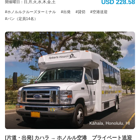
USD 228.58
開催曜日：日,月,火,水,木,金,土
の荷物14個まで） *追加のバッグ、大型の荷物、サーフボード、または自転
ハ
車の持ち込みはできません。 *ADA（アメリカの障害者法に基づく配慮）：
ホノルルクルーズターミナル
出発
貸切
空港送迎
ナ
車椅子のアシスタントが利用可能です。障害による特別な配慮が必要な場合
ウ
バン（定員14名）
は、予約時に具体的な要件をお知らせください。ご利用可能な車両に限りが
マ
あるため、ADA対応の車両の予約はサービス提供日時の最低7日前までに行う
湾
必要があります。障害のある旅行者のニーズに対応するため努めてまいりま
ツ
す。 電動車椅子やスクーターの場合：車椅子とお客様の合計重量は500ポン
ア
ド(226kg)を超えてはいけません。利用可能なプラットフォームの寸法は48イ
ンチ(121cm)×30インチ(76cm)です。また、ドライバーが荷室に運ぶことので
ー
きる最大重量は50ポンド(22kg)です。ご理解とご協力をお願いいたします。
の
ご
予
約
に
つ
い
て
空港
送
迎：
Kāhala, Honolulu, HI
空港
から
宿泊
[片道・出発] カハラ → ホノルル空港 プライベート送迎