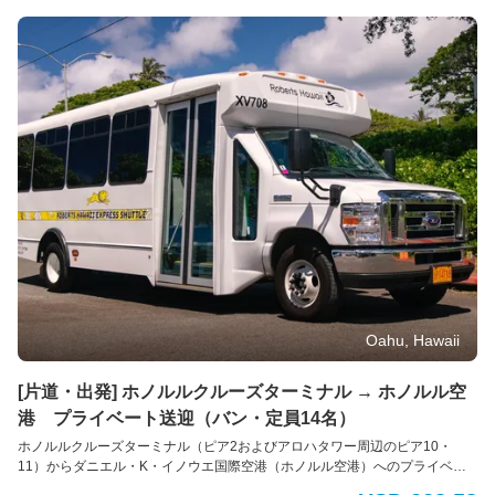
タ
提供日時の最低7日前までに行う必要があります。障害のある旅行者のニーズ
ン
に対応するため努めてまいります。 電動車椅子やスクーターの場合：車椅子
ト
とお客様の合計重量は500ポンド(226kg)を超えてはいけません。利用可能な
プラットフォームの寸法は48インチ(121cm)×30インチ(76cm)です。また、
で
ドライバーが荷室に運ぶことのできる最大重量は50ポンド(22kg)です。ご理
す。
解とご協力をお願いいたします。
ご
予
約
や
ご
質
問
は
こ
ち
Oahu, Hawaii
ら
か
[片道・出発] ホノルルクルーズターミナル → ホノルル空
ら
港 プライベート送迎（バン・定員14名）
ど
ホノルルクルーズターミナル（ピア2およびアロハタワー周辺のピア10・
う
11）からダニエル・K・イノウエ国際空港（ホノルル空港）へのプライベー
ぞ！
ト送迎サービス。 出発専用 車種： バン 定員： 最大14名様（標準サイズ