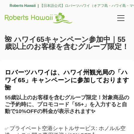
Roberts Hawaii
【日本語公式】ロバーツハワイ（オアフ島・ハワイ島・マ
予約確認
🌺 ハワイ65キャンペーン参加中｜55
歳以上のお客様を含むグループ限定！
団体予約
空港送迎
ロバーツハワイは、ハワイ州観光局の「ハ
【オアフ島】空港送迎（ホノルル・全て）
ワイ65」キャンペーンに参加しております
🌺
【オアフ島】エリアで選ぶ（ワイキキ）
55歳以上のお客様を含むグループ限定！
対象商品の
【オアフ島】エリアで選ぶ（コオリナ・カポレイ）
ご予約時に、
プロモコード「55+」を入力すると
自
動で10%OFFの料金が表示されます✨
【オアフ島】エリアで選ぶ（カハラ）
プライベート空港シャトルサービス: ホノルル
空
✅
【オアフ島】ホノルル クルーズ ターミナル（空港間・ワイキキ間）の送迎