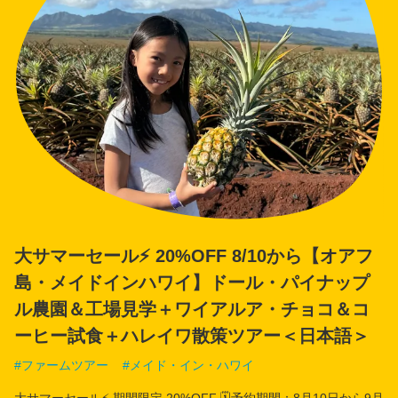
ご案内
会社案内
トラベル・エージェントの皆様へ
ホノルル空港ご到着時のご案内
よくあるお問い合わせ
利用規約
大サマーセール⚡️ 20%OFF 8/10から【オアフ
プライバシー・ポリシー
島・メイドインハワイ】ドール・パイナップ
ル農園＆工場見学＋ワイアルア・チョコ＆コ
English
ーヒー試食＋ハレイワ散策ツアー＜日本語＞
言語
ファームツアー
メイド・イン・ハワイ
日本語
大サマーセール⚡️ 期間限定 20%OFF 🗓️予約期間：8月10日から9月