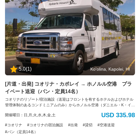
なプラットフォームの寸法は48インチ(121cm)×30インチ(76cm)です。ま
た、ドライバーが荷室に運ぶことのできる最大重量は50ポンド(22kg)です。
ご理解とご協力をお願いいたします。
ア
ロ
ハ！
5.0
(
1
)
Ko'olina, Kapolei, HI
👋
私
は
[片道・出発] コオリナ・カポレイ → ホノルル空港 プラ
バ
イベート送迎（バン・定員14名）
ー
コオリナのリゾート/宿泊施設（送迎はフロントを有するホテルおよびホテル
チ
管理体制のあるコンドミニアムのみ）からホノルル空港（ダニエル・K・イノ
ャ
ウエ国際空港）へのプライベート送迎サービス。 出発専用 車種： バン 定
USD 335.98
開催曜日：日,月,火,水,木,金,土
ル
員： 最大14名様（標準サイズの荷物14個まで） *追加のバッグ、大型の荷
物、サーフボード、または自転車の持ち込みはできません。 *ADA（アメリ
ア
コオリナ
コオリナの宿泊施設
出発
貸切
空港送迎
カの障害者法に基づく配慮）：車椅子のアシスタントが利用可能です。障害
シ
バン（定員14名）
による特別な配慮が必要な場合は、予約時に具体的な要件をお知らせくださ
ス
い。ご利用可能な車両に限りがあるため、ADA対応の車両の予約はサービス