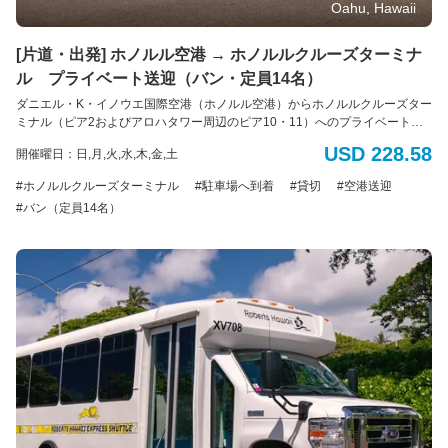
Oahu, Hawaii
[片道・出発] ホノルル空港 → ホノルルクルーズターミナ
ル プライベート送迎（バン・定員14名）
ダニエル・K・イノウエ国際空港（ホノルル空港）からホノルルクルーズター
ミナル（ピア2およびアロハタワー周辺のピア10・11）へのプライベート送
迎サービス。 到着専用 車種： バン 定員： 最大14名様（標準サイズの荷
USD 228.58
開催曜日：日,月,火,水,木,金,土
物14個まで） *追加のバッグ、大型の荷物、サーフボード、または自転車の
持ち込みはできません。 *ADA（アメリカの障害者法に基づく配慮）：車椅
ホノルルクルーズターミナル
駐車場へ到着
貸切
空港送迎
子のアシスタントが利用可能です。障害による特別な配慮が必要な場合は、
バン（定員14名）
予約時に具体的な要件をお知らせください。ご利用可能な車両に限りがある
ため、ADA対応の車両の予約はサービス提供日時の最低7日前までに行う必要
があります。障害のある旅行者のニーズに対応するため努めてまいります。
電動車椅子やスクーターの場合：車椅子とお客様の合計重量は500ポンド
(226kg)を超えてはいけません。利用可能なプラットフォームの寸法は48イン
チ(121cm)×30インチ(76cm)です。また、ドライバーが荷室に運ぶことのでき
る最大重量は50ポンド(22kg)です。ご理解とご協力をお願いいたします。