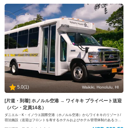
もおすすめのラインナップです。 🎨 ツアーの最後は、ハレイワタ
ウンでのんびり自由時間。 オールドハワイの趣きが残る人気ロー
カルタウン「ハレイワ」では、アートギャラリーや雑貨店、シェ
イブアイスなど、自由に散策を楽しめます。
5.0
(
1
)
Waikiki, Honolulu, HI
[片道・到着] ホノルル空港 → ワイキキ プライベート送迎
（バン・定員14名）
ダニエル・K・イノウエ国際空港（ホノルル空港）からワイキキのリゾート/
宿泊施設（送迎はフロントを有するホテルおよびホテル管理体制のあるコン
ドミニアムのみ）へのプライベート送迎サービス。 到着専用 車種： バン