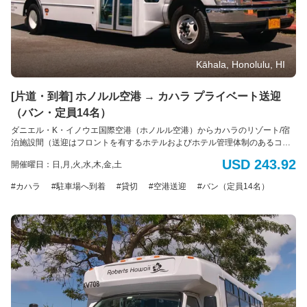
Kāhala, Honolulu, HI
[片道・到着] ホノルル空港 → カハラ プライベート送迎
（バン・定員14名）
ダニエル・K・イノウエ国際空港（ホノルル空港）からカハラのリゾート/宿
泊施設間（送迎はフロントを有するホテルおよびホテル管理体制のあるコン
ドミニアムのみ）のプライベート送迎サービス。XL車両利用。 到着専用 車
USD 243.92
開催曜日：日,月,火,水,木,金,土
種： バン 定員： 最大14名様（標準サイズの荷物14個まで） *追加のバッ
グ、大型の荷物、サーフボード、または自転車の持ち込みはできません。
カハラ
駐車場へ到着
貸切
空港送迎
バン（定員14名）
*ADA（アメリカの障害者法に基づく配慮）：車椅子のアシスタントが利用可
能です。障害による特別な配慮が必要な場合は、予約時に具体的な要件をお
知らせください。ご利用可能な車両に限りがあるため、ADA対応の車両の予
約はサービス提供日時の最低7日前までに行う必要があります。障害のある旅
行者のニーズに対応するため努めてまいります。 電動車椅子やスクーターの
場合：車椅子とお客様の合計重量は500ポンド(226kg)を超えてはいけませ
ん。利用可能なプラットフォームの寸法は48インチ(121cm)×30インチ
(76cm)です。また、ドライバーが荷室に運ぶことのできる最大重量は50ポン
ド(22kg)です。ご理解とご協力をお願いいたします。