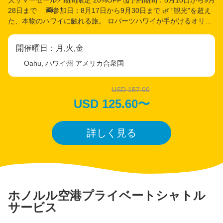
28日まで 🚎参加日：8月17日から9月30日まで 🌿 “観光”を超え
た、本物のハワイに触れる旅。 ロバーツハワイが手がけるオリジ
ナルツアーは、定番の観光では出会えない、ハワイの伝統産業を
肌で感じる体験型プログラム。 ドール・パイナップル農園の広大
開催曜日：月,火,金
な2700エーカーの畑を、日本語ガイドと共に専用バスで巡りなが
ら、苗の植え付けや収穫の工程、ハワイの農業の歴史に触れるこ
Oahu, ハワイ州 アメリカ合衆国
とができます。 まるで社会科見学のようなリアルな学びの時間
は、大人も子どもも夢中になること間違いなし。 🌟 ここでしか見
USD 157.00
られない、パイナップル出荷の舞台裏。 農園に隣接する最新設備
USD 125.60〜
の工場では、収穫されたばかりのパイナップルが1日に最大6万個
も処理される圧巻の現場を見学。 スピード感とスケールに驚きつ
つ、農業と流通のしくみにも自然と理解が深まります。 🍍 搾りた
詳しく見る
てしか味わえない、幻のパイナップルジュース。 敷地内にある
「Waialua Estate Shop」では、試食だけでなく、現地でしか味わ
えない搾りたてのフレッシュジュースを提供。 賞味期限が短くほ
とんど市場に流通しないこのジュースは、訪れた人だけの特権で
す。芳醇な甘さと爽やかな酸味の絶妙なバランスに、驚きの声が
上がるはず。 🍫 “火山が育てた味” ハワイ産カカオとコーヒーの深
ホノルル空港プライベートシャトル
い余韻。 ノースショアの火山性土壌で育てられたカカオやコーヒ
サービス
ーを使った、100%メイド・イン・ハワイの逸品を試食。 世界的
な賞を受賞したチョコや、希少なピーベリーなど、グルメな方に