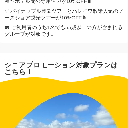
港〜ホテル間の専用送迎が10%OFF🧳
✅ パイナップル農園ツアーとハレイワ散策
人気のノ
【ハワイ島】空港送迎
ースショア観光ツアーが10%OFF🍍
【マウイ島】空港送迎
👥 ご利用者のうち1名でも55歳以上の方が含まれる
グループが対象です。
【カウアイ島】空港送迎
観光・ツアー
観光・ツアー・アクティビティ
シニアプロモーション対象プランは
こちら！
ハナウマ湾ツアー（シャトル＋入場券）
ルアウ特集
家族旅行におすすめ
リピーターにおすすめ