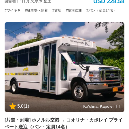
USD 228.58
開催曜日：日,月,火,水,木,金,土
定員： 最大14名様（標準サイズの荷物14個まで） *追加のバッグ、大型の
荷物、サーフボード、または自転車の持ち込みはできません。 *ADA（アメ
ワイキキ
駐車場へ到着
貸切
空港送迎
バン（定員14名）
リカの障害者法に基づく配慮）：車椅子のアシスタントが利用可能です。障
害による特別な配慮が必要な場合は、予約時に具体的な要件をお知らせくだ
さい。ご利用可能な車両に限りがあるため、ADA対応の車両の予約はサービ
ス提供日時の最低7日前までに行う必要があります。障害のある旅行者のニー
ズに対応するため努めてまいります。 電動車椅子やスクーターの場合：車椅
子とお客様の合計重量は500ポンド(226kg)を超えてはいけません。利用可能
なプラットフォームの寸法は48インチ(121cm)×30インチ(76cm)です。ま
た、ドライバーが荷室に運ぶことのできる最大重量は50ポンド(22kg)です。
ご理解とご協力をお願いいたします。
5.0
(
1
)
Ko'olina, Kapolei, HI
[片道・到着] ホノルル空港 → コオリナ・カポレイ プライ
ベート送迎（バン・定員14名）