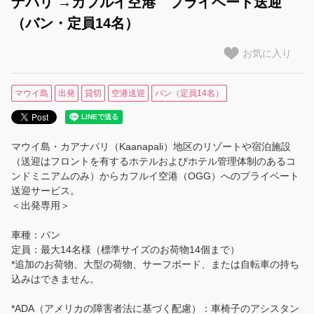
ナパリ →カフルイ空港 プライベート送迎
（バン・定員14名）
【ハワイ島】空港送迎
お気に入り
【マウイ島】空港送迎
マウイ島
出発
貸切
空港送迎
バン（定員14名）
【カウアイ島】空港送迎
観光・ツアー
マウイ島・カアナパリ（Kaanapali）地区のリゾートや宿泊施設
観光・ツアー・アクティビティ
（送迎はフロントを有するホテルおよびホテル管理体制のあるコ
ンドミニアムのみ）からカフルイ空港（OGG）へのプライベート
ハナウマ湾ツアー（シャトル＋入場券）
送迎サービス。
＜出発専用＞
ルアウ特集
車種：バン
定員：最大14名様（標準サイズのお荷物14個まで）
家族旅行におすすめ
*追加のお荷物、大型の荷物、サーフボード、または自転車の持ち
込みはできません。
リピーターにおすすめ
*ADA（アメリカの障害者法に基づく配慮）：車椅子のアシスタン