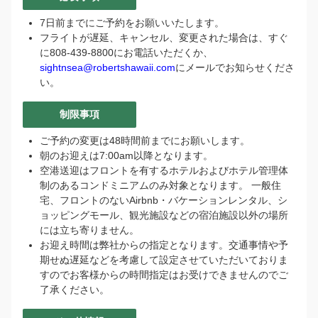
7日前までにご予約をお願いいたします。
フライトが遅延、キャンセル、変更された場合は、すぐ
に808-439-8800にお電話いただくか、
sightnsea@robertshawaii.com
にメールでお知らせくださ
い。
制限事項
ア
ご予約の変更は48時間前までにお願いします。
ロ
朝のお迎えは7:00am以降となります。
ハ！
空港送迎はフロントを有するホテルおよびホテル管理体
👋
制のあるコンドミニアムのみ対象となります。 一般住
私
宅、フロントのないAirbnb・バケーションレンタル、シ
は
ョッピングモール、観光施設などの宿泊施設以外の場所
バ
には立ち寄りません。
ー
お迎え時間は弊社からの指定となります。交通事情や予
チ
期せぬ遅延などを考慮して設定させていただいておりま
ャ
すのでお客様からの時間指定はお受けできませんのでご
ル
了承ください。
ア