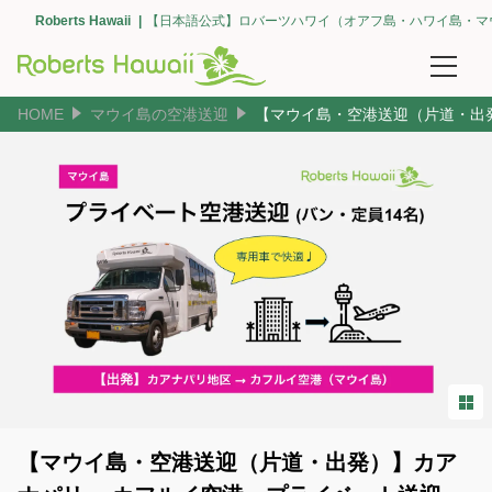
Roberts Hawaii
【日本語公式】ロバーツハワイ（オアフ島・ハワイ島・マ
HOME
マウイ島の空港送迎
【マウイ島・空港送迎（片道・出
予約確認
団体予約
空港送迎
【オアフ島】空港送迎（ホノルル・全て）
【オアフ島】エリアで選ぶ（ワイキキ）
【オアフ島】エリアで選ぶ（コオリナ・カポレイ）
【オアフ島】エリアで選ぶ（カハラ）
【マウイ島・空港送迎（片道・出発）】カア
【オアフ島】ホノルル クルーズ ターミナル（空港間・ワイキキ間）の送迎