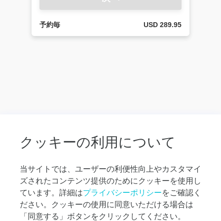
から
宿泊
先へ
予約毎
USD 289.95
の送
迎
空港
送
迎：
宿泊
先か
ら空
港へ
の送
迎
クッキーの利用について
オ
プ
当サイトでは、ユーザーの利便性向上やカスタマイ
シ
ズされたコンテンツ提供のためにクッキーを使用し
ョ
ナ
ています。詳細は
プライバシーポリシー
をご確認く
ル
ださい。クッキーの使用に同意いただける場合は
ツ
「同意する」ボタンをクリックしてください。
ア