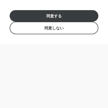
ー
に
つ
アロハ！👋私はバーチャルアシスタントで
同意する
い
す。 ご予約やご質問はこちらからどうぞ！
【日本語窓口: +1(808) 954-8637 】【英語窓口: +1(808)
て
439-8800 】
同意しない
そ
の
info@robertshawaii.com
他
の
Roberts Hawaii, Inc. 438 Hobron Lane, Suite 500
質
Honolulu, Hawaii 96815
問
営業時間: 8:00 - 17:00
特定商取引法
メ
ッ
セ
ー
©
2026
NutmegLabs Inc.
ジ
履歴
新規