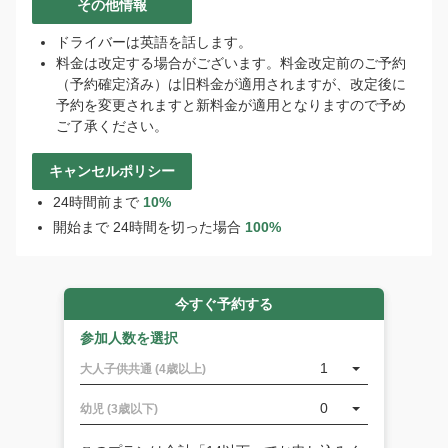
シ
その他情報
ス
ドライバーは英語を話します。
タ
料金は改定する場合がございます。料金改定前のご予約
ン
（予約確定済み）は旧料金が適用されますが、改定後に
ト
予約を変更されますと新料金が適用となりますので予め
で
ご了承ください。
す。
ご
予
キャンセルポリシー
約
24時間前まで
10%
や
開始まで 24時間を切った場合
100%
ご
質
問
は
今すぐ予約する
こ
ち
参加人数を選択
ら
1
大人子供共通 (4歳以上)
か
ら
0
幼児 (3歳以下)
ど
う