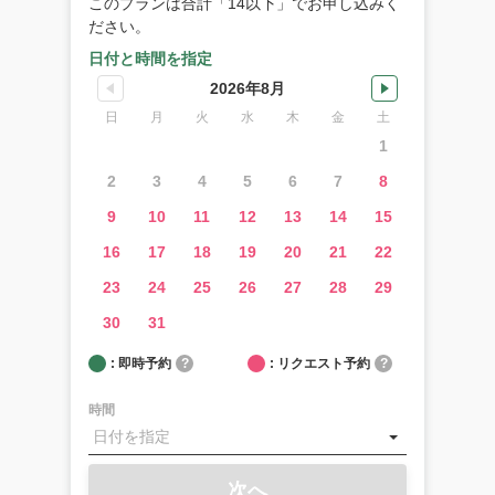
このプランは合計「14以下」でお申し込みく
ぞ！
ださい。
日付と時間を指定
ハ
ナ
2026年8月
ウ
日
月
火
水
木
金
土
マ
1
湾
ツ
2
3
4
5
6
7
8
ア
ー
9
10
11
12
13
14
15
の
16
17
18
19
20
21
22
ご
予
23
24
25
26
27
28
29
約
に
30
31
つ
い
: 即時予約
?
: リクエスト予約
?
て
時間
空港
送
迎：
空港
次へ