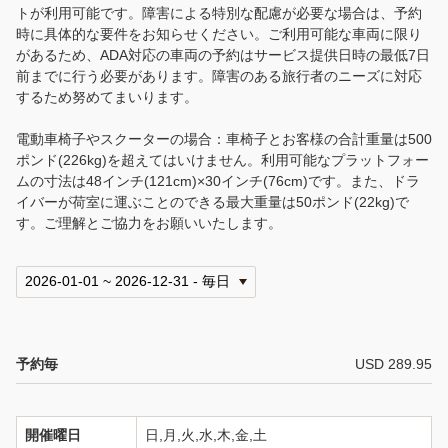
ご案内
トが利用可能です。障害による特別な配慮が必要な場合は、予約
時に具体的な要件をお知らせください。ご利用可能な車両に限り
会社案内
があるため、ADA対応の車両の予約はサービス提供日時の最低7日
前までに行う必要があります。障害のある旅行者のニーズに対応
するため努めてまいります。
トラベル・エージェントの皆様へ
電動車椅子やスクーターの場合：車椅子とお客様の合計重量は500
ホノルル空港ご到着時のご案内
ポンド(226kg)を超えてはいけません。利用可能なプラットフォー
ムの寸法は48インチ(121cm)×30インチ(76cm)です。また、ドラ
よくあるお問い合わせ
イバーが荷室に運ぶことのできる最大重量は50ポンド(22kg)で
す。ご理解とご協力をお願いいたします。
利用規約
プライバシー・ポリシー
English
予約毎
USD 289.95
言語
日本語
開催曜日
日,月,火,水,木,金,土