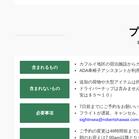
プ
カフルイ地区の宿泊施設から
含まれるもの
ADA車椅子アシスタントが利
追加の荷物や大型アイテムは
含まれないもの
ドライバーチップは含みませ
安は＄５〜１０）
7日前までにご予約をお願いい
必要事項
フライトが遅延、キャンセル、変
sightnsea@robertshawaii.com
ご予約の変更は48時間前まで
朝のお迎えは7:00am以降と