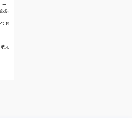
 一
施設以
いてお
、改定