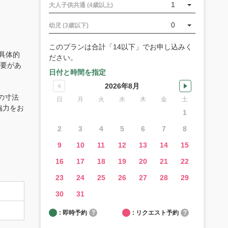
1
大人子供共通 (4歳以上)
0
幼児 (3歳以下)
このプランは合計「14以下」でお申し込みく
具体的
ださい。
必要があ
日付と時間を指定
2026年8月
の寸法
日
月
火
水
木
金
土
協力をお
1
2
3
4
5
6
7
8
9
10
11
12
13
14
15
16
17
18
19
20
21
22
23
24
25
26
27
28
29
30
31
: 即時予約
?
: リクエスト予約
?