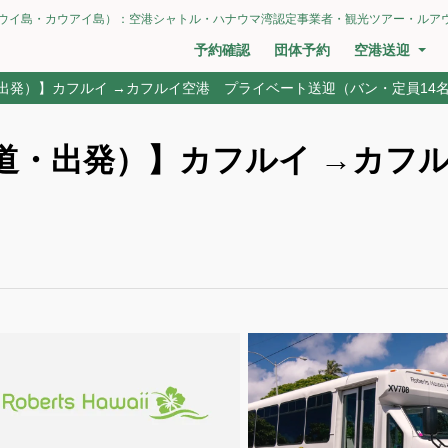
ウイ島・カウアイ島）：空港シャトル・ハナウマ湾認定事業者・観光ツアー・ルア
予約確認
団体予約
空港送迎
出発）】カフルイ →カフルイ空港 プライベート送迎（バン・定員14
道・出発）】カフルイ →カフ