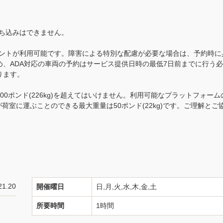
ち込みはできません。
タントが利用可能です。障害による特別な配慮が必要な場合は、予約時に
、ADA対応の車両の予約はサービス提供日時の最低7日前までに行う
ります。
0ポンド(226kg)を超えてはいけません。利用可能なプラットフォーム
イバーが荷室に運ぶことのできる最大重量は50ポンド(22kg)です。ご理解とご
21.20
開催曜日
日,月,火,水,木,金,土
所要時間
1時間