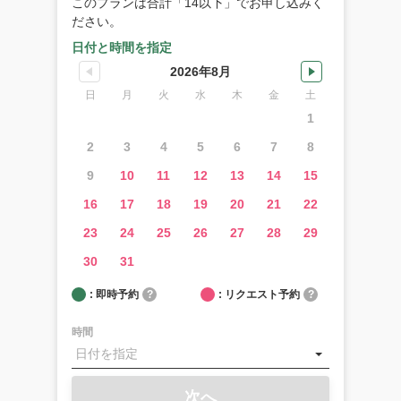
このプランは合計「14以下」でお申し込みく
ぞ！
ださい。
日付と時間を指定
ハ
ナ
2026年8月
ウ
日
月
火
水
木
金
土
マ
1
湾
ツ
2
3
4
5
6
7
8
ア
ー
9
10
11
12
13
14
15
の
16
17
18
19
20
21
22
ご
予
23
24
25
26
27
28
29
約
に
30
31
つ
い
: 即時予約
?
: リクエスト予約
?
て
時間
空港
送
迎：
空港
次へ