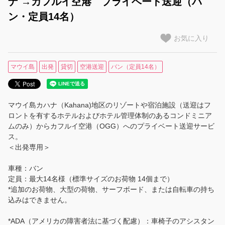
ナ →カフルイ空港 プライベート送迎（バ
ン・定員14名）
【ハワイ島】空港送迎
お気に入り
【マウイ島】空港送迎
マウイ島
出発
貸切
空港送迎
バン（定員14名）
【カウアイ島】空港送迎
観光・ツアー
マウイ島カハナ（Kahana)地区のリゾートや宿泊施設（送迎はフ
観光・ツアー・アクティビティ
ロントを有するホテルおよびホテル管理体制のあるコンドミニア
ムのみ）からカフルイ空港（OGG）へのプライベート送迎サービ
ハナウマ湾ツアー（シャトル＋入場券）
ス。
＜出発専用＞
ルアウ特集
車種：バン
定員：最大14名様（標準サイズのお荷物 14個まで）
家族旅行におすすめ
*追加のお荷物、大型の荷物、サーフボード、または自転車の持ち
込みはできません。
リピーターにおすすめ
*ADA（アメリカの障害者法に基づく配慮）：車椅子のアシスタン