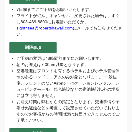
7日前までにご予約をお願いいたします。
フライトが遅延、キャンセル、変更された場合は、すぐ
に808-439-8800にお電話いただくか、
sightnsea@robertshawaii.com
にメールでお知らせくださ
い。
制限事項
ア
ご予約の変更は48時間前までにお願いします。
ロ
朝のお迎えは7:00am以降となります。
ハ！
空港送迎はフロントを有するホテルおよびホテル管理体
👋
制のあるコンドミニアムのみ対象となります。 一般住
私
宅、フロントのないAirbnb・バケーションレンタル、シ
は
ョッピングモール、観光施設などの宿泊施設以外の場所
バ
には立ち寄りません。
ー
お迎え時間は弊社からの指定となります。交通事情や予
チ
期せぬ遅延などを考慮して設定させていただいておりま
ャ
すのでお客様からの時間指定はお受けできませんのでご
ル
了承ください。
ア