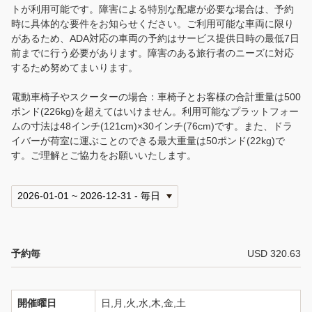
ご案内
トが利用可能です。障害による特別な配慮が必要な場合は、予約
時に具体的な要件をお知らせください。ご利用可能な車両に限り
会社案内
があるため、ADA対応の車両の予約はサービス提供日時の最低7日
前までに行う必要があります。障害のある旅行者のニーズに対応
するため努めてまいります。
トラベル・エージェントの皆様へ
電動車椅子やスクーターの場合：車椅子とお客様の合計重量は500
ホノルル空港ご到着時のご案内
ポンド(226kg)を超えてはいけません。利用可能なプラットフォー
ムの寸法は48インチ(121cm)×30インチ(76cm)です。また、ドラ
よくあるお問い合わせ
イバーが荷室に運ぶことのできる最大重量は50ポンド(22kg)で
す。ご理解とご協力をお願いいたします。
利用規約
プライバシー・ポリシー
English
予約毎
USD 320.63
言語
日本語
開催曜日
日,月,火,水,木,金,土