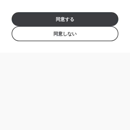
ー
に
つ
アロハ！👋私はバーチャルアシスタントで
同意する
い
す。 ご予約やご質問はこちらからどうぞ！
【日本語窓口: +1(808) 954-8637 】【英語窓口: +1(808)
て
439-8800 】
同意しない
そ
の
info@robertshawaii.com
他
の
Roberts Hawaii, Inc. 438 Hobron Lane, Suite 500
質
Honolulu, Hawaii 96815
問
営業時間: 8:00 - 17:00
特定商取引法
メ
ッ
セ
ー
©
2026
NutmegLabs Inc.
ジ
履歴
新規