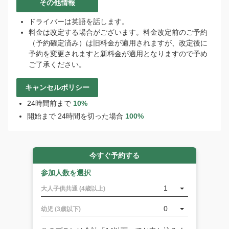
シ
その他情報
ス
ドライバーは英語を話します。
タ
料金は改定する場合がございます。料金改定前のご予約
ン
（予約確定済み）は旧料金が適用されますが、改定後に
ト
予約を変更されますと新料金が適用となりますので予め
で
ご了承ください。
す。
ご
予
キャンセルポリシー
約
24時間前まで
10%
や
開始まで 24時間を切った場合
100%
ご
質
問
は
今すぐ予約する
こ
ち
参加人数を選択
ら
1
大人子供共通 (4歳以上)
か
ら
0
幼児 (3歳以下)
ど
う