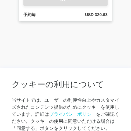
から
宿泊
先へ
予約毎
USD 320.63
の送
迎
空港
送
迎：
宿泊
先か
ら空
港へ
の送
迎
クッキーの利用について
オ
プ
当サイトでは、ユーザーの利便性向上やカスタマイ
シ
ズされたコンテンツ提供のためにクッキーを使用し
ョ
ナ
ています。詳細は
プライバシーポリシー
をご確認く
ル
ださい。クッキーの使用に同意いただける場合は
ツ
「同意する」ボタンをクリックしてください。
ア