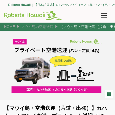
Roberts Hawaii
【日本語公式】ロバーツハワイ（オアフ島・ハワイ島・マ
HOME
マウイ島の空港送迎
【マウイ島・空港送迎（片道・出
予約確認
団体予約
空港送迎
【オアフ島】空港送迎（ホノルル・全て）
【オアフ島】エリアで選ぶ（ワイキキ）
【オアフ島】エリアで選ぶ（コオリナ・カポレイ）
【オアフ島】エリアで選ぶ（カハラ）
【マウイ島・空港送迎（片道・出発）】カハ
【オアフ島】ホノルル クルーズ ターミナル（空港間・ワイキキ間）の送迎