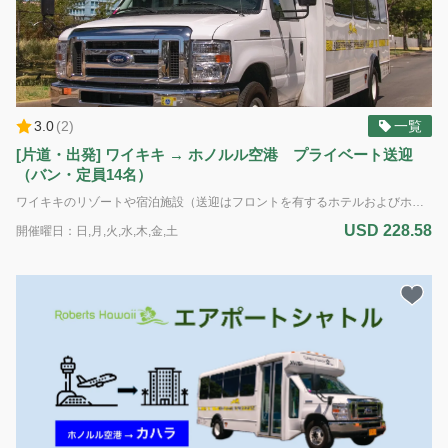
3.0
(
2
)
一覧
[片道・出発] ワイキキ → ホノルル空港 プライベート送迎
（バン・定員14名）
ワイキキのリゾートや宿泊施設（送迎はフロントを有するホテルおよびホテル管理体制のあるコンドミニアムのみ）からホノルル空港（ダニエル・K・イノウエ国際空港）へのプライベート送迎サービス。 出発専用 車種： バン 定員： 最大14名様（標準サイズの荷物14個まで） *追加のバッグ、大型の荷物、サーフボード、または自転車の持ち込みはできません。 *ADA（アメリカの障害者法に基づく配慮）：車椅子のアシスタントが利用可能です。障害による特別な配慮が必要な場合は、予約時に具体的な要件をお知らせください。ご利用可能な車両に限りがあるため、ADA対応の車両の予約はサービス提供日時の最低7日前までに行う必要があります。障害のある旅行者のニーズに対応するため努めてまいります。 電動車椅子やスクーターの場合：車椅子とお客様の合計重量は500ポンド(226kg)を超えてはいけません。利用可能なプラットフォームの寸法は48インチ(121cm)×30インチ(76cm)です。また、ドライバーが荷室に運ぶことのできる最大重量は50ポンド(22kg)です。ご理解とご協力をお願いいたします。
USD 228.58
開催曜日：日,月,火,水,木,金,土