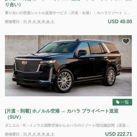
り合い）
乗り合いの空港シャトル送迎サービス（片道・出発）：カハラリゾート（送迎はフロントを有するホテルおよびホテル管理体制のあるコンドミニアムのみ）からダニエル・K・イノウエ国際空港（ホノルル空港）へお送りします。 カハラ地区の乗り合い送迎は、おひとり様のご乗車でも2名分のお支払いが必要です。 標準サイズのお荷物2個と手荷物1個までは追加料金なしに積載いただけます（ゴルフバッグは標準サイズの荷物とみなします） *ADA（アメリカの障害者法に基づく配慮）：車椅子のアシスタントが利用可能です。障害による特別な配慮が必要な場合は、予約時に具体的な要件をお知らせください。ご利用可能な車両に限りがあるため、ADA対応の車両の予約はサービス提供日時の最低7日前までに行う必要があります。障害のある旅行者のニーズに対応するため努めてまいります。 電動車椅子やスクーターの場合：車椅子とお客様の合計重量は500ポンド(226kg)を超えてはいけません。利用可能なプラットフォームの寸法は48インチ(121cm)×30インチ(76cm)です。また、ドライバーが荷室に運ぶことのできる最大重量は50ポンド(22kg)です。ご理解とご協力をお願いいたします。
USD 40.00
開催曜日：日,月,火,水,木,金,土
一覧
[片道・到着] ホノルル空港 → カハラ プライベート送迎
（SUV）
ダニエル・K・イノウエ国際空港からカハラのリゾート/宿泊施設間（送迎はフロントを有するホテルおよびホテル管理体制のあるコンドミニアムのみ）のプライベート送迎サービス。 到着専用 車種； SUV 定員： 最大5名様＆6個のお荷物 *追加のお荷物、大型の荷物、サーフボード、または自転車の持ち込みはできません。
USD 222.71
開催曜日：日,月,火,水,木,金,土
ア