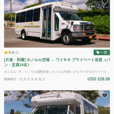
5.0
(
1
)
一覧
[片道・到着] ホノルル空港 → ワイキキ プライベート送迎（バ
ン・定員14名）
ダニエル・K・イノウエ国際空港（ホノルル空港）からワイキキのリゾート/宿泊施設（送迎はフロントを有するホテルおよびホテル管理体制のあるコンドミニアムのみ）へのプライベート送迎サービス。 到着専用 車種： バン 定員： 最大14名様（標準サイズの荷物14個まで） *追加のバッグ、大型の荷物、サーフボード、または自転車の持ち込みはできません。 *ADA（アメリカの障害者法に基づく配慮）：車椅子のアシスタントが利用可能です。障害による特別な配慮が必要な場合は、予約時に具体的な要件をお知らせください。ご利用可能な車両に限りがあるため、ADA対応の車両の予約はサービス提供日時の最低7日前までに行う必要があります。障害のある旅行者のニーズに対応するため努めてまいります。 電動車椅子やスクーターの場合：車椅子とお客様の合計重量は500ポンド(226kg)を超えてはいけません。利用可能なプラットフォームの寸法は48インチ(121cm)×30インチ(76cm)です。また、ドライバーが荷室に運ぶことのできる最大重量は50ポンド(22kg)です。ご理解とご協力をお願いいたします。
USD 228.58
開催曜日：日,月,火,水,木,金,土