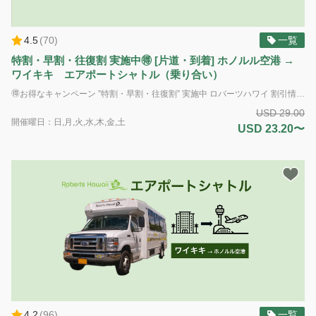
専用車送迎
お客様だけの専用車送迎もご用意しています。ご乗車人数によっ
4.5
(
70
)
一覧
て車種をお選びください。
特割・早割・往復割 実施中🉐 [片道・到着] ホノルル空港 →
ワイキキ エアポートシャトル（乗り合い）
🉐お得なキャンペーン ”特割・早割・往復割” 実施中 ロバーツハワイ 割引情報（2026年7月現在） 実施中の割引（2026年7月現在） 1. 空港送迎キャンペーン 対象：到着便（ホノルル空港⇔ワイキキ）/ 乗り合い ① 特割：期間限定・8月22日から9月30日利用の予約がなんと20%OFFの$23.20 ② 早割：ホノルル空港⇨ワイキキ便：30日前の予約で10%OFFの早割で$26.10に ③ 往復割：本商品・到着便（往路）の予約確定後、出発便（復路）が10%OFF（$26.00 → $23.40）になるクーポンをメールで配布中 到着専用・乗り合いのエアポートシャトル送迎サービス（片道）：ダニエル・ケイ・イノウエ国際空港（ホノルル空港）からワイキキのリゾート/宿泊施設（送迎はフロントを有するホテルおよびホテル管理体制のあるコンドミニアムのみ）へお送りします。 ※Hilton Hawaiian Village内にご宿泊のお客様の降車場所は、すべてグランド・アイランダー（Grand Islander）となります。 標準サイズのお荷物2個と手荷物1個までは追加料金なしに積載いただけます（ゴルフバッグは標準サイズの荷物とみなします） ※※ドライバーによる荷物の積み下ろし対応は行なっておりませんのでお手数ですが、お客様ご自身でご対応をお願いいたします *追加サービス 追加の荷物 / ゴルフクラブ - $10.00 サーフボード（6フィート(182cm)以下） 重い大型の箱（50ポンド(22kg)以上）および楽器 - $25.00 自転車（解体された状態） / ウィンドサーフィンボード - $40.00 *ADA（アメリカの障害者法に基づく配慮）：車椅子のアシスタントが利用可能です。障害による特別な配慮が必要な場合は、予約時に具体的な要件をお知らせください。ご利用可能な車両に限りがあるため、ADA対応の車両の予約はサービス提供日時の最低7日前までに行う必要があります。障害のある旅行者のニーズに対応するため努めてまいります。 電動車椅子やスクーターの場合：車椅子とお客様の合計重量は500ポンド(226kg)を超えてはいけません。利用可能なプラットフォームの寸法は48インチ(121cm)×30インチ(76cm)です。また、ドライバーが荷室に運ぶことのできる最大重量は50ポンド(22kg)です。ご理解とご協力をお願いいたします。
USD 29.00
開催曜日：日,月,火,水,木,金,土
USD 23.20〜
4.2
(
96
)
一覧