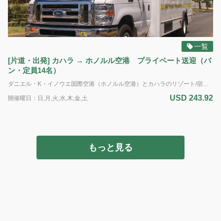
の
ご
予
約
に
一覧
つ
[片道・出発] カハラ → ホノルル空港 プライベート送迎（バ
い
ン・定員14名）
て
ダニエル・K・イノウエ国際空港（ホノルル空港）とカハラのリゾート/宿泊施設間（送迎はフロントを有するホテルおよびホテル管理体制のあるコンドミニアムのみ）のプライベート送迎サービス。 出発専用 車種： バン 定員： 最大14名様（標準サイズの荷物14個まで） *追加のバッグ、大型の荷物、サーフボード、または自転車の持ち込みはできません。 *ADA（アメリカの障害者法に基づく配慮）：車椅子のアシスタントが利用可能です。障害による特別な配慮が必要な場合は、予約時に具体的な要件をお知らせください。ご利用可能な車両に限りがあるため、ADA対応の車両の予約はサービス提供日時の最低7日前までに行う必要があります。障害のある旅行者のニーズに対応するため努めてまいります。 電動車椅子やスクーターの場合：車椅子とお客様の合計重量は500ポンド(226kg)を超えてはいけません。利用可能なプラットフォームの寸法は48インチ(121cm)×30インチ(76cm)です。また、ドライバーが荷室に運ぶことのできる最大重量は50ポンド(22kg)です。ご理解とご協力をお願いいたします。
空港
USD 243.92
開催曜日：日,月,火,水,木,金,土
送
迎：
空港
から
宿泊
もっと見る
先へ
の送
迎
空港
送
迎：
宿泊