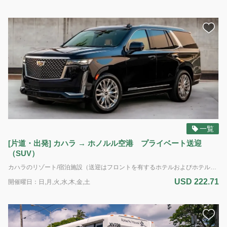
ロ
ハ！
👋
私
は
バ
ー
チ
ャ
ル
ア
シ
一覧
ス
[片道・出発] カハラ → ホノルル空港 プライベート送迎
タ
（SUV）
ン
カハラのリゾート/宿泊施設（送迎はフロントを有するホテルおよびホテル管理体制のあるコンドミニアムのみ）からホノルル空港（ダニエル・K・イノウエ国際空港）へのプライベート送迎サービス 出発専用 車種：SUV 定員：最大5名様＆6個のお荷物 *追加のお荷物、大型の荷物、サーフボード、または自転車の持ち込みはできません。
ト
で
USD 222.71
開催曜日：日,月,火,水,木,金,土
す。
ご
予
約