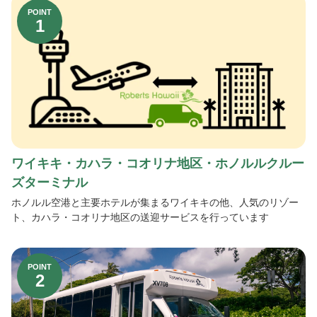
POINT
1
【ハワイ島】空港送迎
【マウイ島】空港送迎
【カウアイ島】空港送迎
観光・ツアー
観光・ツアー・アクティビティ
ワイキキ・カハラ・コオリナ地区・ホノルルクルー
ズターミナル
ハナウマ湾ツアー（シャトル＋入場券）
ホノルル空港と主要ホテルが集まるワイキキの他、人気のリゾー
ト、カハラ・コオリナ地区の送迎サービスを行っています
ルアウ特集
家族旅行におすすめ
POINT
2
リピーターにおすすめ