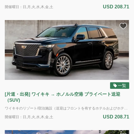
USD 208.71
開催曜日：日,月,火,水,木,金,土
一覧
[片道・出発] ワイキキ → ホノルル空港 プライベート送迎
（SUV)
ワイキキのリゾート/宿泊施設（送迎はフロントを有するホテルおよびホテル管理体制のあるコンドミニアムのみ）からホノルル空港（ダニエル・K・イノウエ国際空港）へのプライベート送迎サービス。 出発専用 車種：SUV 定員：最大5名様＆6個のお荷物 *追加のお荷物、大型の荷物、サーフボード、または自転車の持ち込みはできません。
USD 208.71
開催曜日：日,月,火,水,木,金,土