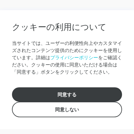
先か
ら空
港へ
の送
迎
クッキーの利用について
オ
プ
当サイトでは、ユーザーの利便性向上やカスタマイ
シ
ズされたコンテンツ提供のためにクッキーを使用し
ョ
ナ
ています。詳細は
プライバシーポリシー
をご確認く
ル
ださい。クッキーの使用に同意いただける場合は
ツ
「同意する」ボタンをクリックしてください。
ア
ー
に
つ
アロハ！👋私はバーチャルアシスタントで
同意する
い
す。 ご予約やご質問はこちらからどうぞ！
【日本語窓口: +1(808) 954-8637 】【英語窓口: +1(808)
て
439-8800 】
同意しない
そ
の
info@robertshawaii.com
他
の
Roberts Hawaii, Inc. 438 Hobron Lane, Suite 500