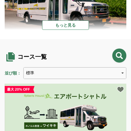
ご案内
会社案内
もっと見る
トラベル・エージェントの皆様へ
便利なエアポートシャトル
ホノルル空港ご到着時のご案内
乗り合いのシャトルバスサービスなので、リーズナブルな価格で
コース一覧
利用しやすいと人気のサービス
よくあるお問い合わせ
利用規約
並び順：
POINT
3
プライバシー・ポリシー
最大 20% OFF
English
言語
日本語