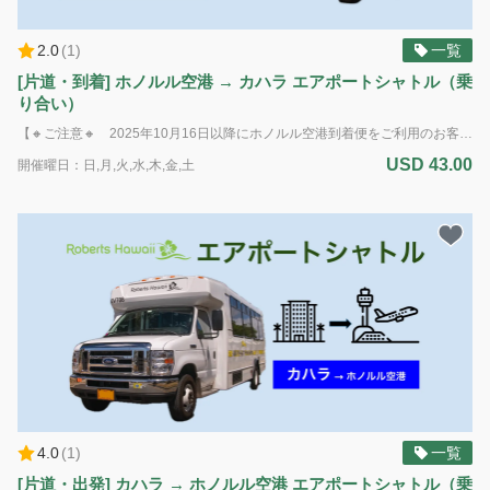
2.0
(
1
)
一覧
[片道・到着] ホノルル空港 → カハラ エアポートシャトル（乗
り合い）
【🔸ご注意🔸 2025年10月16日以降にホノルル空港到着便をご利用のお客様へ】 空港運営体制の変更に伴い、10月16日以降は個人出口でのスタッフ対応を終了いたします。 ご到着の際は、団体出口にあるロバーツ受付までお越しください。 乗り合いのエアポートシャトル送迎サービス（片道）：ダニエル・ケイ・イノウエ国際空港（ホノルル空港）からカハラリゾート/宿泊施設（送迎はフロントを有するホテルおよびホテル管理体制のあるコンドミニアムのみ）へお送りします。 到着専用 標準サイズのお荷物2個と手荷物1個までは追加料金なしに積載いただけます（ゴルフバッグは標準サイズの荷物とみなします） *追加サービス 追加の荷物 / ゴルフクラブ - $10.00 サーフボード（6フィート(182cm)以下） 重い大型の箱（50ポンド(22kg)以上）および楽器 - $25.00 自転車（解体された状態） / ウィンドサーフィンボード - $40.00 *ADA（アメリカの障害者法に基づく配慮）：車椅子のアシスタントが利用可能です。障害による特別な配慮が必要な場合は、予約時に具体的な要件をお知らせください。ご利用可能な車両に限りがあるため、ADA対応の車両の予約はサービス提供日時の最低7日前までに行う必要があります。障害のある旅行者のニーズに対応するため努めてまいります。 電動車椅子やスクーターの場合：車椅子とお客様の合計重量は500ポンド(226kg)を超えてはいけません。利用可能なプラットフォームの寸法は48インチ(121cm)×30インチ(76cm)です。また、ドライバーが荷室に運ぶことのできる最大重量は50ポンド(22kg)です。ご理解とご協力をお願いいたします。
USD 43.00
開催曜日：日,月,火,水,木,金,土
4.0
(
1
)
一覧
[片道・出発] カハラ → ホノルル空港 エアポートシャトル（乗