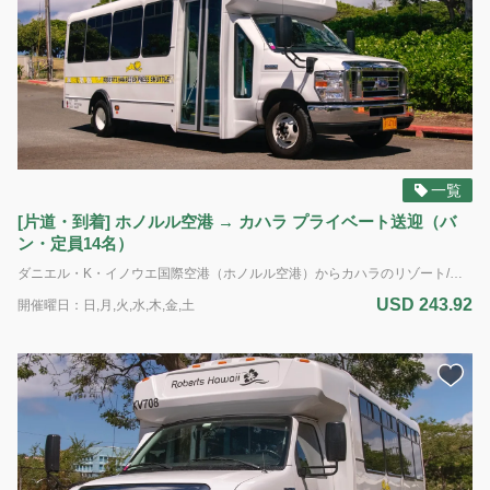
や
ご
質
問
は
こ
ち
ら
一覧
か
[片道・到着] ホノルル空港 → カハラ プライベート送迎（バ
ら
ン・定員14名）
ど
う
ダニエル・K・イノウエ国際空港（ホノルル空港）からカハラのリゾート/宿泊施設間（送迎はフロントを有するホテルおよびホテル管理体制のあるコンドミニアムのみ）のプライベート送迎サービス。XL車両利用。 到着専用 車種： バン 定員： 最大14名様（標準サイズの荷物14個まで） *追加のバッグ、大型の荷物、サーフボード、または自転車の持ち込みはできません。 *ADA（アメリカの障害者法に基づく配慮）：車椅子のアシスタントが利用可能です。障害による特別な配慮が必要な場合は、予約時に具体的な要件をお知らせください。ご利用可能な車両に限りがあるため、ADA対応の車両の予約はサービス提供日時の最低7日前までに行う必要があります。障害のある旅行者のニーズに対応するため努めてまいります。 電動車椅子やスクーターの場合：車椅子とお客様の合計重量は500ポンド(226kg)を超えてはいけません。利用可能なプラットフォームの寸法は48インチ(121cm)×30インチ(76cm)です。また、ドライバーが荷室に運ぶことのできる最大重量は50ポンド(22kg)です。ご理解とご協力をお願いいたします。
ぞ！
USD 243.92
開催曜日：日,月,火,水,木,金,土
ハ
ナ
ウ
マ
湾
ツ
ア
ー