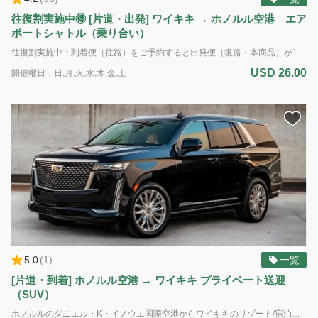
往復割実施中🉐 [片道・出発] ワイキキ → ホノルル空港 エア
ポートシャトル（乗り合い）
往復割実施中：到着便（往路）をご予約すると出発便（復路・本商品）が10%OFF（$26.00 → $23.40）になるクーポンをメールで配布中！出発便をご予約する前に到着便をご予約するのがお得です🉐 出発専用・乗り合いの空港シャトル送迎サービス（片道）：ワイキキのリゾート/宿泊施設（送迎はフロントを有するホテルおよびホテル管理体制のあるコンドミニアムのみ）からダニエル・K・イノウエ国際空港（ホノルル空港）へお送りします。 標準サイズのお荷物2個と手荷物1個までは追加料金なしに積載いただけます（ゴルフバッグは標準サイズの荷物とみなします） ※ドライバーによる荷物の積み下ろし対応は行なっておりませんのでお手数ですが、お客様ご自身でご対応をお願いいたします *ADA（アメリカの障害者法に基づく配慮）：車椅子のアシスタントが利用可能です。障害による特別な配慮が必要な場合は、予約時に具体的な要件をお知らせください。ご利用可能な車両に限りがあるため、ADA対応の車両の予約はサービス提供日時の最低7日前までに行う必要があります。障害のある旅行者のニーズに対応するため努めてまいります。 電動車椅子やスクーターの場合：車椅子とお客様の合計重量は500ポンド(226kg)を超えてはいけません。利用可能なプラットフォームの寸法は48インチ(121cm)×30インチ(76cm)です。また、ドライバーが荷室に運ぶことのできる最大重量は50ポンド(22kg)です。ご理解とご協力をお願いいたします。
USD 26.00
開催曜日：日,月,火,水,木,金,土
5.0
(
1
)
一覧
[片道・到着] ホノルル空港 → ワイキキ プライベート送迎
（SUV）
ホノルルのダニエル・K・イノウエ国際空港からワイキキのリゾート/宿泊施設（送迎はフロントを有するホテルおよびホテル管理体制のあるコンドミニアムのみ）へのプライベート送迎サービス。 到着専用 車種： SUV 定員： 最大5名様＆6個の標準サイズのお荷物 *追加のお荷物、大型の荷物、サーフボード、または自転車の持ち込みはできません。