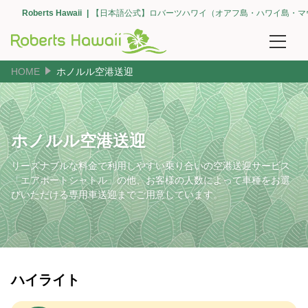
Roberts Hawaii
【日本語公式】ロバーツハワイ（オアフ島・ハワイ島・マ
HOME
ホノルル空港送迎
予約確認
団体予約
ホノルル空港送迎
空港送迎
リーズナブルな料金で利用しやすい乗り合いの空港送迎サービス
【オアフ島】空港送迎（ホノルル・全て）
「エアポートシャトル」の他、お客様の人数によって車種をお選
びいただける専用車送迎までご用意しています。
【オアフ島】エリアで選ぶ（ワイキキ）
【オアフ島】エリアで選ぶ（コオリナ・カポレイ）
【オアフ島】エリアで選ぶ（カハラ）
ハイライト
【オアフ島】ホノルル クルーズ ターミナル（空港間・ワイキキ間）の送迎